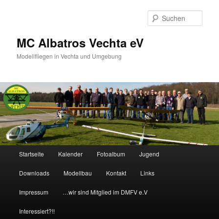
Such
MC Albatros Vechta eV
Modellfliegen in Vechta und Umgebung
Hauptmenü
Startseite
Kalender
Fotoalbum
Jugend
Zum Inhalt wechseln
Zum sekundären Inhalt wechseln
Downloads
Modellbau
Kontakt
Links
Impressum
…wir sind Mitglied im DMFV e.V
Interessiert?!!