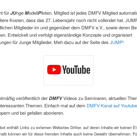
t für
JU
nge
M
odell
P
iloten. Mitglied ist jedes DMFV Mitglied automat
re Kosten, dass das 27. Lebensjahr noch nicht vollendet hat. JUMP! 
dlichen Mitglieder im und gegenüber dem DMFV e.V., sowie deren Be
n. Entwickelt und verfolgt eigenständige Konzepte und organisiert
ungen für Junge Mitglieder. Meh dazu auf der Seite des
JUMP!
lmäßig veröffentlich der
DMFV
Videos zu Seminaren, aktuellen Th
interessanten Themen. Einfach mal auf dem
DMFV-Kanal auf Youtube
pern und bei gefallen abonieren.
ot enthält Links zu externen Websites Dritter, auf deren Inhalte wir keinen Ei
alb können wir für diese fremden Inhalte auch keine Gewähr übernehmen. Fü