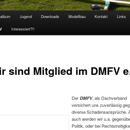
oalbum
Jugend
Downloads
Modellbau
Kontakt
Links
hseln
.V
Interessiert?!!
r sind Mitglied im DMFV e
Der
DMFV
, als Dachverband
versichert uns zuverlässig ge
diverse Schadensansprüche. 
auch werden wir u.a. gegenübe
Politik, oder bei Rechtstreitigke