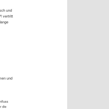
isch und
vertritt
lange
emen und
nfluss
r die