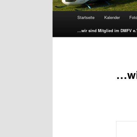
Hauptmenü
Startseite
Kalender
Fot
Zum Inhalt wechseln
Zum sekundären Inhalt wec
…wir sind Mitglied im DMFV e
…wi