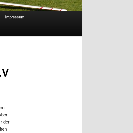
Impressum
.V
gen
Aber
r der
iten