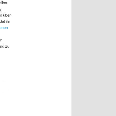
allen
y
nd über
det ihr
ionen
er
nd zu