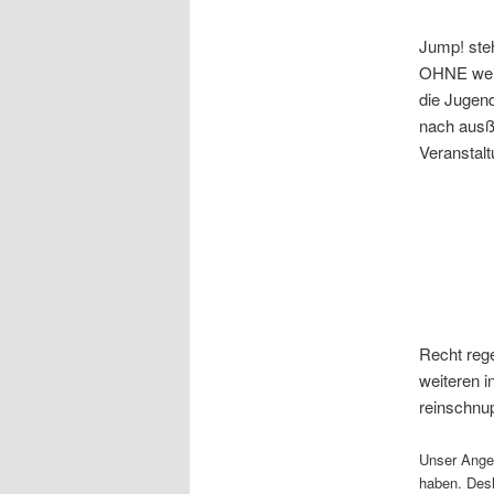
Jump! steh
OHNE weite
die Jugen
nach ausße
Veranstalt
Recht rege
weiteren 
reinschnup
Unser Angeb
haben. Desh