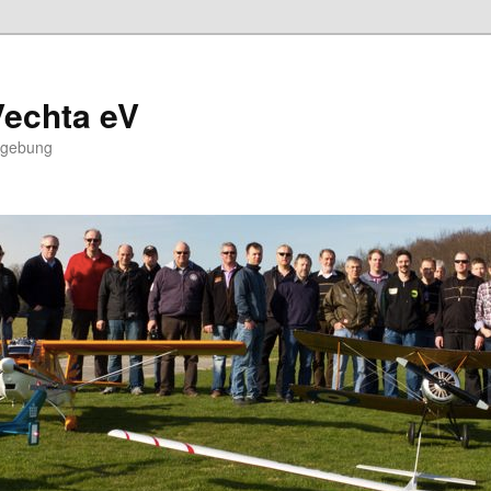
Vechta eV
mgebung