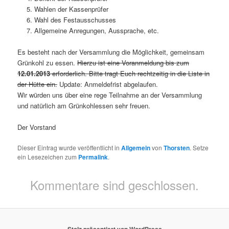
Wahlen der Kassenprüfer
Wahl des Festausschusses
Allgemeine Anregungen, Aussprache, etc.
Es besteht nach der Versammlung die Möglichkeit, gemeinsam
Grünkohl zu essen.
Hierzu ist eine Voranmeldung bis zum
12.01.2013
erforderlich. Bitte tragt Euch rechtzeitig in die Liste in
der Hütte ein.
Update: Anmeldefrist abgelaufen.
Wir würden uns über eine rege Teilnahme an der Versammlung
und natürlich am Grünkohlessen sehr freuen.
Der Vorstand
Dieser Eintrag wurde veröffentlicht in
Allgemein
von
Thorsten
. Setze
ein Lesezeichen zum
Permalink
.
Kommentare sind geschlossen.
Stolz präsentiert von WordPress