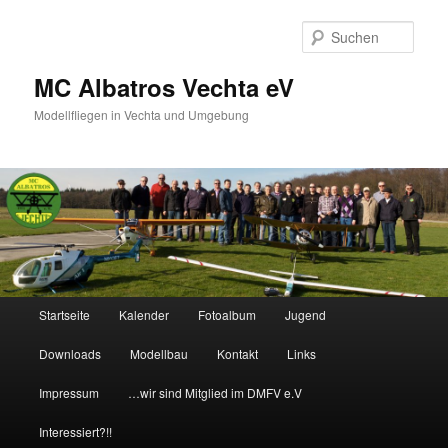
Such
MC Albatros Vechta eV
Modellfliegen in Vechta und Umgebung
Hauptmenü
Startseite
Kalender
Fotoalbum
Jugend
Zum Inhalt wechseln
Zum sekundären Inhalt wechseln
Downloads
Modellbau
Kontakt
Links
Impressum
…wir sind Mitglied im DMFV e.V
Interessiert?!!