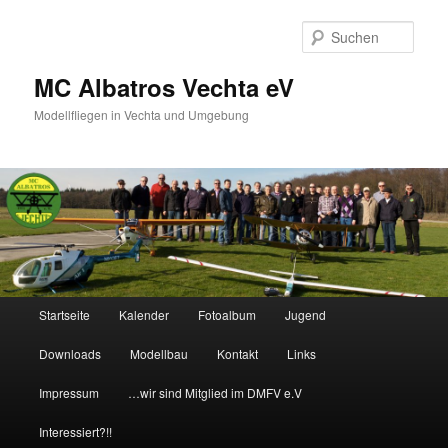
Such
MC Albatros Vechta eV
Modellfliegen in Vechta und Umgebung
Hauptmenü
Startseite
Kalender
Fotoalbum
Jugend
Zum Inhalt wechseln
Zum sekundären Inhalt wechseln
Downloads
Modellbau
Kontakt
Links
Impressum
…wir sind Mitglied im DMFV e.V
Interessiert?!!