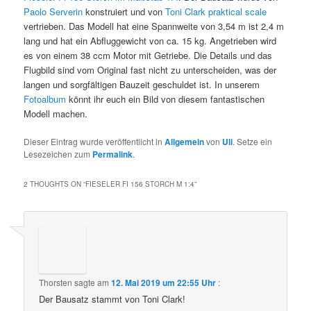
Paolo Serverin
konstruiert und von
Toni Clark praktical scale
vertrieben. Das Modell hat eine Spannweite von 3,54 m ist 2,4 m
lang und hat ein Abfluggewicht von ca. 15 kg. Angetrieben wird
es von einem 38 ccm Motor mit Getriebe. Die Details und das
Flugbild sind vom Original fast nicht zu unterscheiden, was der
langen und sorgfältigen Bauzeit geschuldet ist. In unserem
Fotoalbum
könnt ihr euch ein Bild von diesem fantastischen
Modell machen.
Dieser Eintrag wurde veröffentlicht in
Allgemein
von
Uli
. Setze ein
Lesezeichen zum
Permalink
.
2 THOUGHTS ON “
FIESELER FI 156 STORCH M 1:4
”
Thorsten
sagte am
12. Mai 2019 um 22:55 Uhr
:
Der Bausatz stammt von Toni Clark!