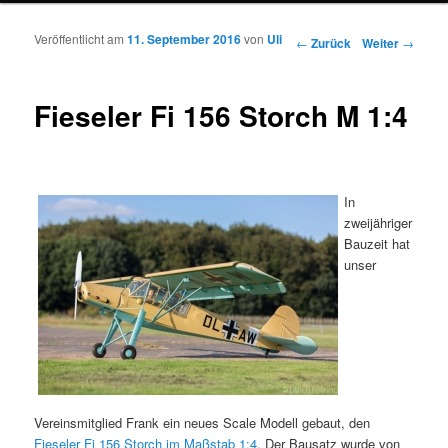
Veröffentlicht am
11. September 2016
von
Uli
Beitrags-Navigation
←
Zurück
Weiter
→
Fieseler Fi 156 Storch M 1:4
In
zweijähriger
Bauzeit hat
unser
Vereinsmitglied Frank ein neues Scale Modell gebaut, den
Fieseler Fi 156 Storch im Maßstab 1:4
. Der Bausatz wurde von