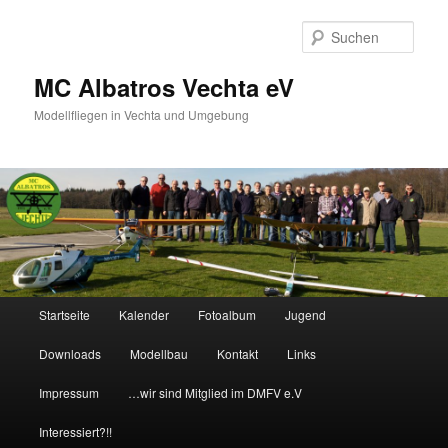
Such
MC Albatros Vechta eV
Modellfliegen in Vechta und Umgebung
Hauptmenü
Startseite
Kalender
Fotoalbum
Jugend
Zum Inhalt wechseln
Zum sekundären Inhalt wechseln
Downloads
Modellbau
Kontakt
Links
Impressum
…wir sind Mitglied im DMFV e.V
Interessiert?!!