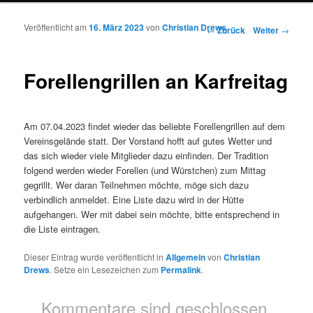
Veröffentlicht am
16. März 2023
von
Christian Drews
Beitrags-Navigation
←
Zurück
Weiter
→
Forellengrillen an Karfreitag
Am 07.04.2023 findet wieder das beliebte Forellengrillen auf dem
Vereinsgelände statt. Der Vorstand hofft auf gutes Wetter und
das sich wieder viele Mitglieder dazu einfinden. Der Tradition
folgend werden wieder Forellen (und Würstchen) zum Mittag
gegrillt. Wer daran Teilnehmen möchte, möge sich dazu
verbindlich anmeldet. Eine Liste dazu wird in der Hütte
aufgehangen. Wer mit dabei sein möchte, bitte entsprechend in
die Liste eintragen.
Dieser Eintrag wurde veröffentlicht in
Allgemein
von
Christian
Drews
. Setze ein Lesezeichen zum
Permalink
.
Kommentare sind geschlossen.