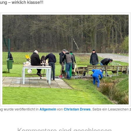
ung – wirklich klasse!!!
ag wurde veröffentlicht in
Allgemein
von
Christian Drews
. Setze ein Lesezeichen
Kommentare sind geschlossen.