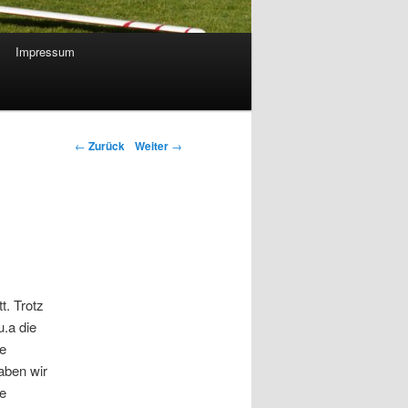
Impressum
←
Zurück
Weiter
→
t. Trotz
u.a die
ke
aben wir
ge