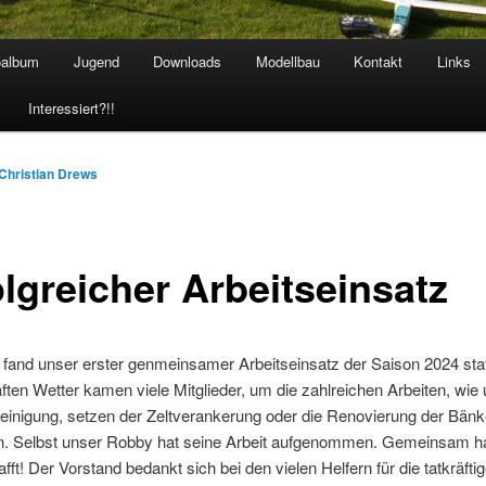
oalbum
Jugend
Downloads
Modellbau
Kontakt
Links
hseln
Interessiert?!!
Christian Drews
olgreicher Arbeitseinsatz
fand unser erster genmeinsamer Arbeitseinsatz der Saison 2024 stat
ten Wetter kamen viele Mitglieder, um die zahlreichen Arbeiten, wie 
einigung, setzen der Zeltverankerung oder die Renovierung der Bän
. Selbst unser Robby hat seine Arbeit aufgenommen. Gemeinsam h
afft! Der Vorstand bedankt sich bei den vielen Helfern für die tatkräfti