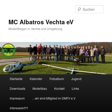
Such
MC Albatros Vechta eV
Modellfliegen in Vechta und Umgebung
Hauptmenü
Startseite
Kalender
Fotoalbum
Jugend
Zum Inhalt wechseln
Zum sekundären Inhalt wechseln
Downloads
Modellbau
Kontakt
Links
Impressum
…wir sind Mitglied im DMFV e.V
Interessiert?!!