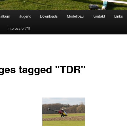
oalbum
Jugend
Downloads
Modellbau
Kontakt
Links
hseln
Interessiert?!!
ges tagged "TDR"