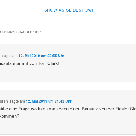
[SHOW AS SLIDESHOW]
ON “
IMAGES TAGGED "TDR"
”
n
sagte am
12. Mai 2019 um 22:55 Uhr
:
usatz stammt von Toni Clark!
ossehl
sagte am
12. Mai 2019 um 21:42 Uhr
:
hätte eine Frage wo kann man denn einen Bausatz von der Fiesler St
ekommen?