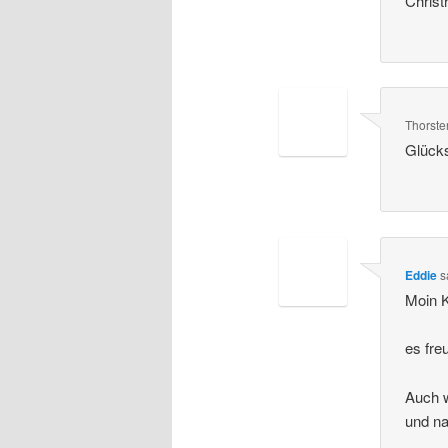
Chris
Thorste
Glücks
Eddie
s
Moin K
es fre
Auch w
und na