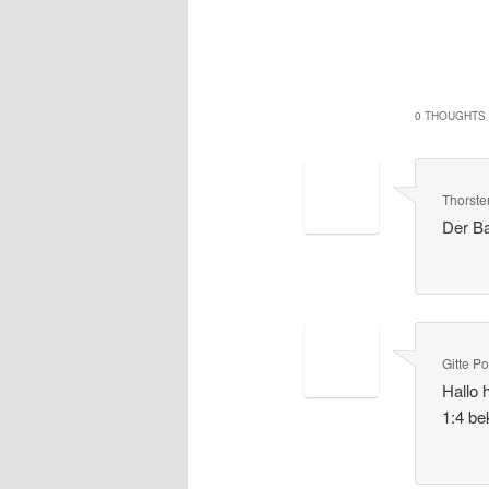
0 THOUGHTS 
Thorste
Der Ba
Gitte P
Hallo 
1:4 b